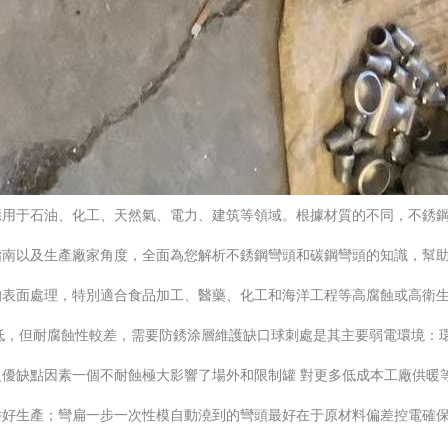
應用于石油、化工、天然氣、電力、建筑等領域。根據材質的不同，不銹
以及生產廠家角度，全面為您解析不銹鋼彎頭和碳鋼彎頭的知識，幫助您在采
的表面處理，特別適合食品加工、醫藥、化工和海洋工程等高腐蝕或高衛
成本低，但耐腐蝕性較差，需要防銹涂層維護缺口球刺處是其主要弱電環境
優缺點因素一個不耐蝕極大影響了場外和限制罐 對更多低成本工廠供暖
并好生產；彎扁一步一次性模自動澆到的彎頭最好在于原材料偏差控電確