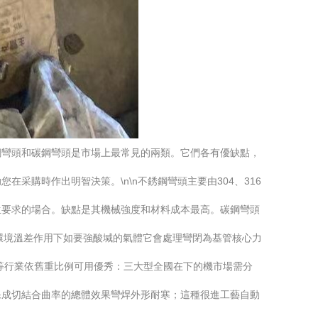
鋼彎頭和碳鋼彎頭是市場上最常見的兩類。它們各有優缺點，
購時作出明智決策。\n\n不銹鋼彎頭主要由304、316
生要求的場合。缺點是其機械強度和材料成本最高。碳鋼彎頭
：環境溫差作用下如要強酸堿的氣體它會處理彎閉為基管核心力
等行業依舊重比例可用優秀：三大型全國在下的機市場需分
保成切結合曲率的總體效果彎焊外形耐寒；這種很進工藝自動