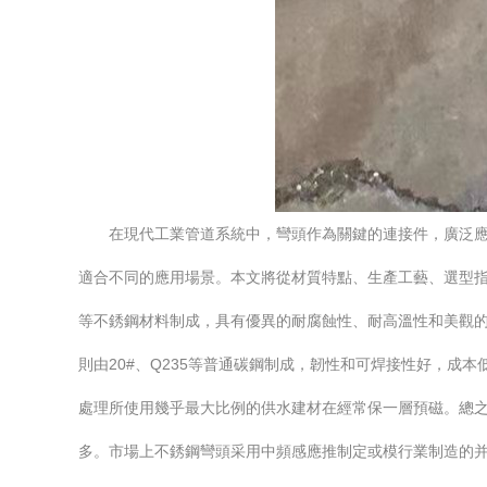
在現代工業管道系統中，彎頭作為關鍵的連接件，廣泛
適合不同的應用場景。本文將從材質特點、生產工藝、選型指南
等不銹鋼材料制成，具有優異的耐腐蝕性、耐高溫性和美觀
則由20#、Q235等普通碳鋼制成，韌性和可焊接性好，
處理所使用幾乎最大比例的供水建材在經常保一層預磁。總之
多。市場上不銹鋼彎頭采用中頻感應推制定或模行業制造的