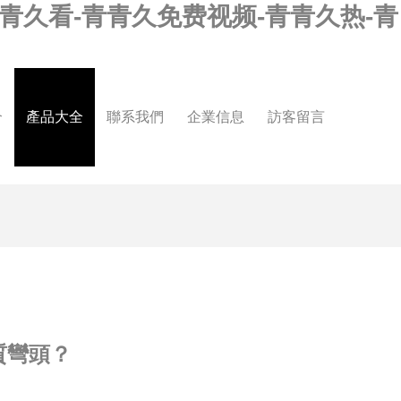
青久看-青青久免费视频-青青久热-青
介
產品大全
聯系我們
企業信息
訪客留言
質彎頭？